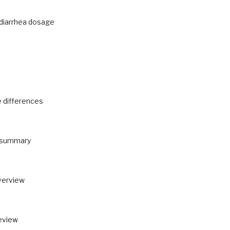
 diarrhea dosage
e differences
t summary
overview
review