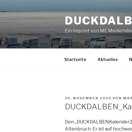
Zum
Inhalt
DUCKDALB
springen
Ein Imprint von ME Mediendi
Startseite
Aktuelles
N
VERÖFFENTLICHT
30. NOVEMBER 2020
VON
MA
AM
DUCKDALBEN_Kal
Den „DUCKDALBENKalender2021
Altenbruch. Er ist auf hochw