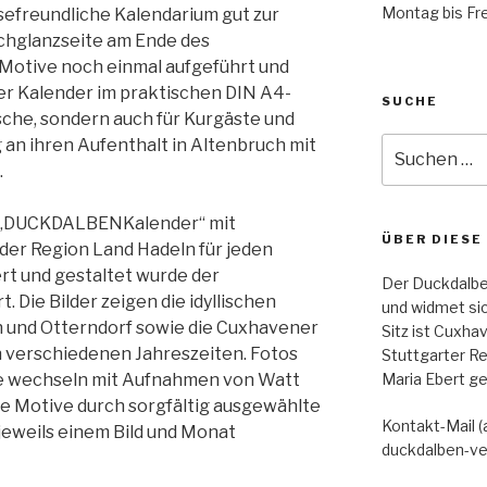
Montag bis Fre
esefreundliche Kalendarium gut zur
ochglanzseite am Ende des
 Motive noch einmal aufgeführt und
der Kalender im praktischen DIN A4-
SUCHE
sche, sondern auch für Kurgäste und
Suche
g an ihren Aufenthalt in Altenbruch mit
nach:
.
ue „DUCKDALBENKalender“ mit
ÜBER DIESE
er Region Land Hadeln für jeden
rt und gestaltet wurde der
Der Duckdalbe
 Die Bilder zeigen die idyllischen
und widmet sic
 und Otterndorf sowie die Cuxhavener
Sitz ist Cuxhav
n verschiedenen Jahreszeiten. Fotos
Stuttgarter R
 wechseln mit Aufnahmen von Watt
Maria Ebert ge
ie Motive durch sorgfältig ausgewählte
Kontakt-Mail (
 jeweils einem Bild und Monat
duckdalben-ve