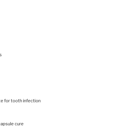
s
 for tooth infection
capsule cure