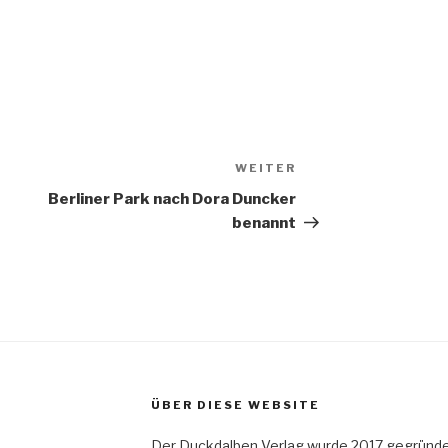
WEITER
Nächster
Beitrag
Berliner Park nach Dora Duncker
benannt
ÜBER DIESE WEBSITE
Der Duckdalben Verlag wurde 2017 gegründe