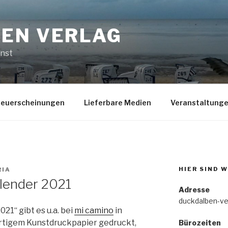
EN VERLAG
enst
euerscheinungen
Lieferbare Medien
Veranstaltung
HIER SIND W
RIA
ender 2021
Adresse
duckdalben-ve
“ gibt es u.a. bei
mi camino
in
ertigem Kunstdruckpapier gedruckt,
Bürozeiten