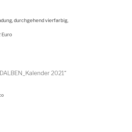
ndung, durchgehend vierfarbig,
2 Euro
KDALBEN_Kalender 2021“
co