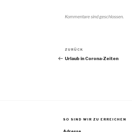
Kommentare sind geschlossen.
Beitragsnavigation
Vorheriger
ZURÜCK
Beitrag
Urlaub in Corona-Zeiten
SO SIND WIR ZU ERREICHEN
Adresse