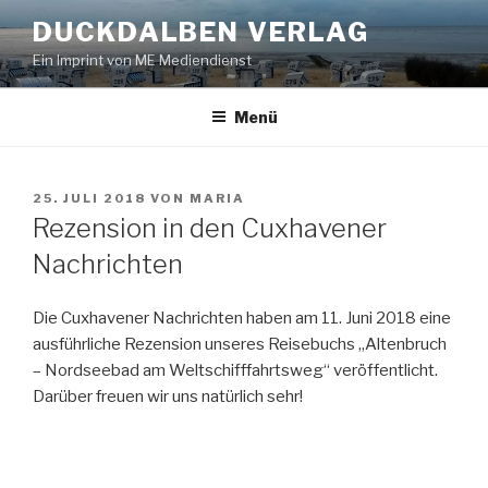
Zum
DUCKDALBEN VERLAG
Inhalt
Ein Imprint von ME Mediendienst
springen
Menü
VERÖFFENTLICHT
25. JULI 2018
VON
MARIA
AM
Rezension in den Cuxhavener
Nachrichten
Die Cuxhavener Nachrichten haben am 11. Juni 2018 eine
ausführliche Rezension unseres Reisebuchs „Altenbruch
– Nordseebad am Weltschifffahrtsweg“ veröffentlicht.
Darüber freuen wir uns natürlich sehr!