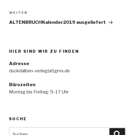
Beitragsnavigation
Nächster
WEITER
Beitrag
ALTENBRUCHKalender2019 ausgeliefert
HIER SIND WIR ZU FINDEN
Adresse
duckdalben-verlag(at)gmx.de
Bürozeiten
Montag bis Freitag: 9–17 Uhr
SUCHE
Suche
Suche